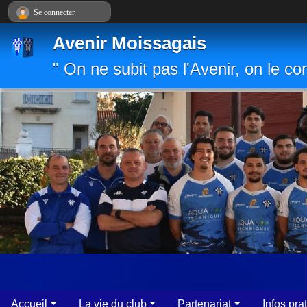
Panneau de gestion des cookies
Se connecter
Avenir Moissagais
" On ne subit pas l'Avenir, on le con
Accueil
La vie du club
Partenariat
Infos pra