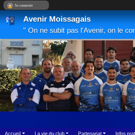
Panneau de gestion des cookies
Se connecter
Avenir Moissagais
" On ne subit pas l'Avenir, on le con
Accueil
La vie du club
Partenariat
Infos pra