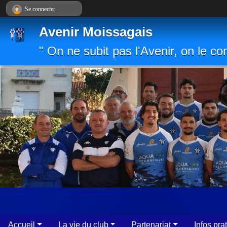
Panneau de gestion des cookies
Se connecter
Avenir Moissagais
" On ne subit pas l'Avenir, on le con
Accueil
La vie du club
Partenariat
Infos pra