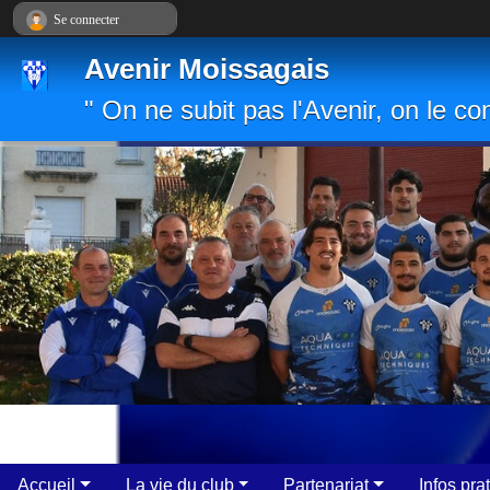
Panneau de gestion des cookies
Se connecter
Avenir Moissagais
" On ne subit pas l'Avenir, on le con
Accueil
La vie du club
Partenariat
Infos pra