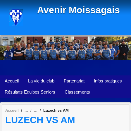
Panneau de gestion des cookies
Avenir Moissagais
Accueil
La vie du club
Partenariat
Infos pratiques
Résultats Equipes Seniors
Classements
Accueil
Luzech vs AM
LUZECH VS AM