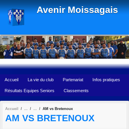
Panneau de gestion des cookies
Avenir Moissagais
Accueil
La vie du club
Partenariat
Infos pratiques
Résultats Equipes Seniors
Classements
Accueil
AM vs Bretenoux
AM VS BRETENOUX