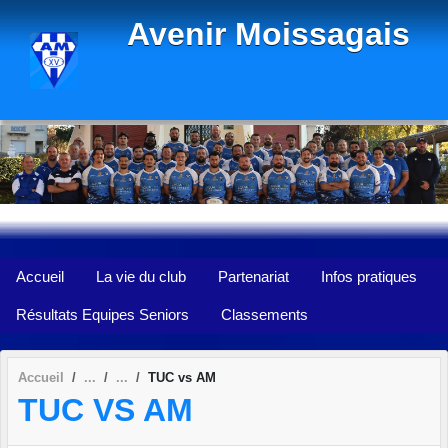
Panneau de gestion des cookies
Avenir Moissagais
Accueil
La vie du club
Partenariat
Infos pratiques
Résultats Equipes Seniors
Classements
Accueil
TUC vs AM
TUC VS AM