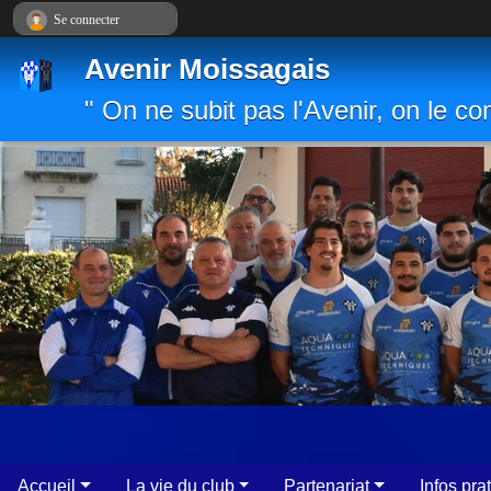
Panneau de gestion des cookies
Se connecter
Avenir Moissagais
" On ne subit pas l'Avenir, on le con
Accueil
La vie du club
Partenariat
Infos pra