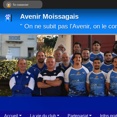
Panneau de gestion des cookies
Se connecter
Avenir Moissagais
" On ne subit pas l'Avenir, on le con
Accueil
La vie du club
Partenariat
Infos pra